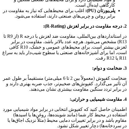
کارگاهی ایده‌آل است.
پلی‌یورتان (PU):
اغلب برای محیط‌هایی که نیاز به مقاومت در
برابر روغن و چربی‌های صنعتی دارند، استفاده می‌شود.
2. درجه مقاومت در برابر لغزش (R-Rating):
در استانداردهای بین‌المللی، مقاومت ضد لغزش با درجه R (از R9 تا
R13) مشخص می‌شود. هرچه عدد بالاتر باشد، مقاومت در برابر
لغزش بیشتر است. برای محیط‌های عمومی و خشک، R10 کافی
است، اما برای آشپزخانه‌های صنعتی یا سطوح شیب‌دار باید به سراغ
R11 یا R12 رفت.
3. ضخامت و دوام:
ضخامت کفپوش (معمولاً بین 2 تا 6 میلی‌متر) مستقیماً بر طول عمر
آن تأثیر می‌گذارد. کفپوش‌های ضخیم‌تر، جذب ضربه بهتری دارند و
در برابر تردد سنگین مقاومت بیشتری نشان می‌دهند.
4. مقاومت شیمیایی و حرارتی:
اطمینان حاصل کنید که کفپوش انتخابی در برابر مواد شیمیایی مورد
استفاده در محیط کار شما (مانند شوینده‌ها، روغن‌ها یا اسیدها)
مقاوم باشد و در برابر تغییرات دمایی محیط (مثلاً نزدیک اجاق‌ها یا
در سردخانه‌ها) دچار تغییر شکل نشود.