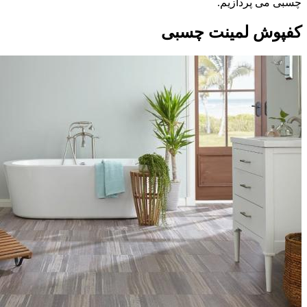
چسبی می پردازیم.
کفپوش لمینت چسبی