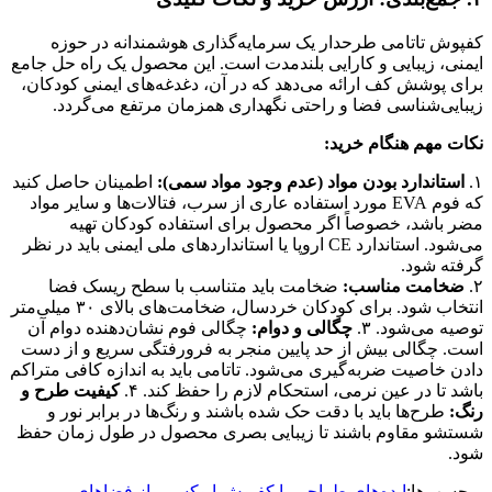
کفپوش تاتامی طرحدار یک سرمایه‌گذاری هوشمندانه در حوزه
ایمنی، زیبایی و کارایی بلندمدت است. این محصول یک راه حل جامع
برای پوشش کف ارائه می‌دهد که در آن، دغدغه‌های ایمنی کودکان،
زیبایی‌شناسی فضا و راحتی نگهداری همزمان مرتفع می‌گردد.
نکات مهم هنگام خرید:
۱.
استاندارد بودن مواد (عدم وجود مواد سمی):
اطمینان حاصل کنید
که فوم EVA مورد استفاده عاری از سرب، فتالات‌ها و سایر مواد
مضر باشد، خصوصاً اگر محصول برای استفاده کودکان تهیه
می‌شود. استاندارد CE اروپا یا استانداردهای ملی ایمنی باید در نظر
گرفته شود.
۲.
ضخامت مناسب:
ضخامت باید متناسب با سطح ریسک فضا
انتخاب شود. برای کودکان خردسال، ضخامت‌های بالای ۳۰ میلی‌متر
توصیه می‌شود. ۳.
چگالی و دوام:
چگالی فوم نشان‌دهنده دوام آن
است. چگالی بیش از حد پایین منجر به فرورفتگی سریع و از دست
دادن خاصیت ضربه‌گیری می‌شود. تاتامی باید به اندازه کافی متراکم
باشد تا در عین نرمی، استحکام لازم را حفظ کند. ۴.
کیفیت طرح و
رنگ:
طرح‌ها باید با دقت حک شده باشند و رنگ‌ها در برابر نور و
شستشو مقاوم باشند تا زیبایی بصری محصول در طول زمان حفظ
شود.
برچسب‌ها:
ایده‌های طراحی با کفپوش اپوکسی، از فضاهای