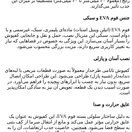
رایج (معمولاً ۲۰ میلی‌متر تا ۴۰ میلی‌متر) مستقیماً بر میزان این
جذب تأثیر می‌گذارند.
جنس فوم EVA و سبکی
فوم EVA (اتیلن وینیل استات) ماده‌ای پلیمری، سبک، غیرسمی و با
دوام است. سبکی این متریال نصب، حمل و نقل و جابجایی کفپوش
را بسیار آسان می‌سازد. این ویژگی به خصوص در فضاهایی که نیاز
به تغییر کاربری سریع دارند، مزیت بزرگی محسوب می‌شود.
نصب آسان و پازلی
کفپوش تاتامی طرحدار معمولاً به صورت قطعات مربعی با لبه‌های
دندانه‌دار (شبیه پازل) طراحی می‌شود. این طراحی امکان اتصال
سریع، بدون نیاز به چسب یا ابزارهای پیچیده را فراهم می‌آورد. در
صورت آسیب دیدن یک قطعه، تعویض آن نیز به سادگی امکان‌پذیر
است.
عایق حرارت و صدا
به دلیل ساختار سلولی بسته فوم EVA، این کفپوش به عنوان یک
عایق حرارتی مؤثر عمل می‌کند و مانع از انتقال سرما از کف بتنی
به سطح فضا می‌شود. همچنین، خاصیت جذب ارتعاشات، آن را به