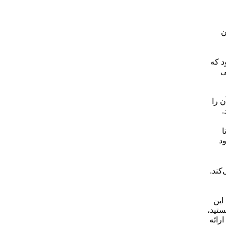
ن
د که
ی
 را
.
ا
ود
کند.
این
ستید،
رائه